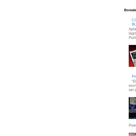
Boreal
Có
B
Apla
lágr
Punt
Pr
“E
escr
ser 
Puert