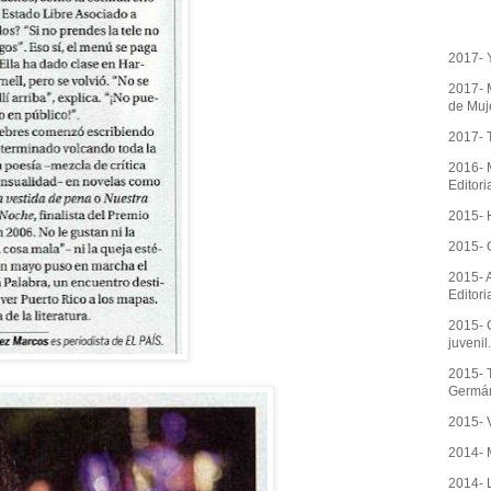
2017- 
2017- M
de Muj
2017- 
2016- M
Editori
2015- H
2015- 
2015- 
Editori
2015- 
juvenil
2015- T
Germán,
2015- 
2014- 
2014- L