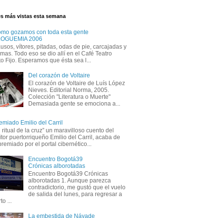
es más vistas esta semana
mo gozamos con toda esta gente
LOGUEMIA 2006
usos, vítores, pitadas, odas de pie, carcajadas y
imas. Todo eso se dio allí en el Café Teatro
o Fijo. Esperamos que ésta sea l...
Del corazón de Voltaire
El corazón de Voltaire de Luís López
Nieves. Editorial Norma, 2005.
Colección "Literatura o Muerte"
Demasiada gente se emociona a...
emiado Emilio del Carril
l ritual de la cruz” un maravilloso cuento del
itor puertorriqueño Emilio del Carril, acaba de
premiado por el portal cibernético...
Encuentro Bogotá39
Crónicas alborotadas
Encuentro Bogotá39 Crónicas
alborotadas 1. Aunque parezca
contradictorio, me gustó que el vuelo
de salida del lunes, para regresar a
o ...
La embestida de Náyade