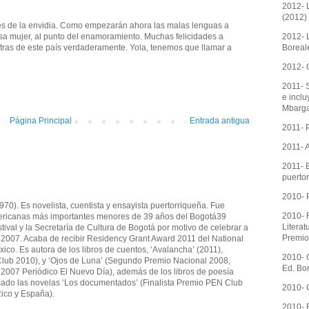
2012- 
(2012)
tres de la envidia. Como empezarán ahora las malas lenguas a
2012- L
esa mujer, al punto del enamoramiento. Muchas felicidades a
Boreal
letras de este país verdaderamente. Yola, tenemos que llamar a
2012- 
2011- S
e inclu
Mbarg
Página Principal
Entrada antigua
2011- 
2011- 
2011- E
puertor
2010- 
0). Es novelista, cuentista y ensayista puertorriqueña. Fue
2010- R
americanas más importantes menores de 39 años del Bogotá39
Literat
val y la Secretaría de Cultura de Bogotá por motivo de celebrar a
Premio
 2007. Acaba de recibir Residency Grant Award 2011 del National
co. Es autora de los libros de cuentos, ‘Avalancha’ (2011),
2010- 
N Club 2010), y ‘Ojos de Luna’ (Segundo Premio Nacional 2008,
Ed. Bo
ño 2007 Periódico El Nuevo Día), además de los libros de poesía
cado las novelas ‘Los documentados’ (Finalista Premio PEN Club
2010- 
ico y España).
2010- 