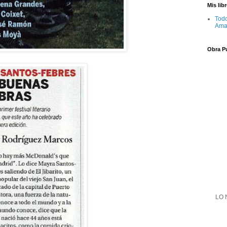
Mis li
Todo
Ama
Obra P
LO N