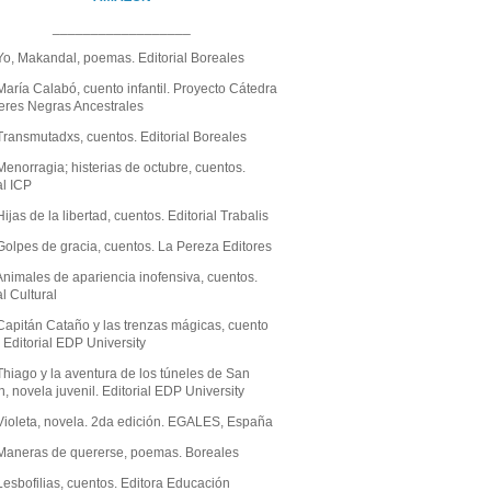
__________________
Yo, Makandal, poemas. Editorial Boreales
aría Calabó, cuento infantil. Proyecto Cátedra
eres Negras Ancestrales
Transmutadxs, cuentos. Editorial Boreales
enorragia; histerias de octubre, cuentos.
al ICP
ijas de la libertad, cuentos. Editorial Trabalis
Golpes de gracia, cuentos. La Pereza Editores
Animales de apariencia inofensiva, cuentos.
al Cultural
Capitán Cataño y las trenzas mágicas, cuento
. Editorial EDP University
hiago y la aventura de los túneles de San
 novela juvenil. Editorial EDP University
Violeta, novela. 2da edición. EGALES, España
Maneras de quererse, poemas. Boreales
esbofilias, cuentos. Editora Educación