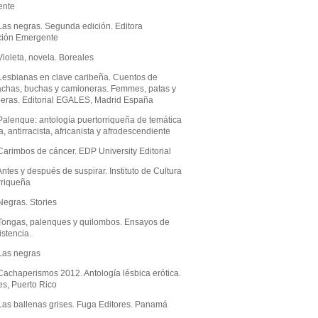
ente
Las negras. Segunda edición. Editora
ión Emergente
ioleta, novela. Boreales
Lesbianas en clave caribeña. Cuentos de
chas, buchas y camioneras. Femmes, patas y
eras. Editorial EGALES, Madrid España
Palenque: antología puertorriqueña de temática
a, antirracista, africanista y afrodescendiente
Carimbos de cáncer. EDP University Editorial
ntes y después de suspirar. Instituto de Cultura
rriqueña
Negras. Stories
Tongas, palenques y quilombos. Ensayos de
istencia.
Las negras
Cachaperismos 2012. Antología lésbica erótica.
es, Puerto Rico
Las ballenas grises. Fuga Editores. Panamá