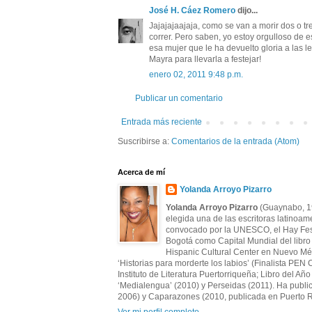
José H. Cáez Romero
dijo...
Jajajajaajaja, como se van a morir dos o 
correr. Pero saben, yo estoy orgulloso de 
esa mujer que le ha devuelto gloria a las 
Mayra para llevarla a festejar!
enero 02, 2011 9:48 p.m.
Publicar un comentario
Entrada más reciente
Suscribirse a:
Comentarios de la entrada (Atom)
Acerca de mí
Yolanda Arroyo Pizarro
Yolanda Arroyo Pizarro
(Guaynabo, 197
elegida una de las escritoras latino
convocado por la UNESCO, el Hay Festi
Bogotá como Capital Mundial del libro
Hispanic Cultural Center en Nuevo Méxi
‘Historias para morderte los labios’ (Finalista PE
Instituto de Literatura Puertorriqueña; Libro del A
‘Medialengua’ (2010) y Perseidas (2011). Ha publi
2006) y Caparazones (2010, publicada en Puerto R