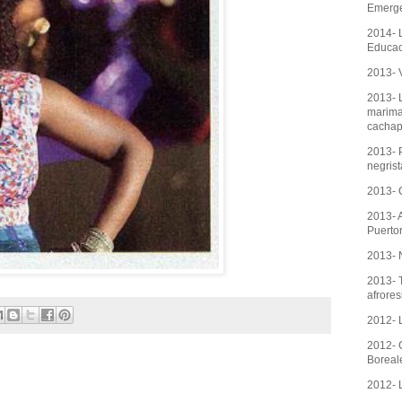
Emerg
2014- 
Educac
2013- V
2013- 
marima
cachap
2013- 
negrist
2013- 
2013- A
Puerto
2013- 
2013- 
afrores
2012- 
2012- 
Boreal
2012- 