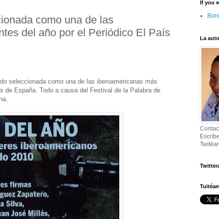
If you 
Bore
cionada como una de las
tes del año por el Periódico El País
La auto
ido seleccionada como una de las iberoamericanas más
aís de España. Todo a causa del Festival de la Palabra de
na.
Contac
Escríb
Twitéa
Twitter
Tuitéa