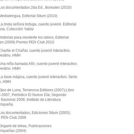
Los documentados 2da Ed., Boreales (2010)
Medialengua, Editorial Situm (2010)
a linda señora tortuga, cuento juvenil. Editorial
ana. Colección Yabisi
istorias para morderte los labios, Editorial
zo (2009) Premio PEN Club 2010
harlie el Chañar, cuento juvenil interactivo.
Destino. HMH
na niña llamada Añil, cuento juvenil interactivo.
Destino. HMH
a llave mágica, cuento juvenil interactivo. Serie
o. HMH
Ojos de Luna, Terranova Editores (2007);Libro
o 2007, Periódico El Nuevo Día; Segundo
Nacional 2008, Instituto de Literatura
rriqueña.
Los documentados, Ediciones Situm (2005);
 PEN Club 2006
rigami de letras, Publicaciones
rriqueñas (2004)