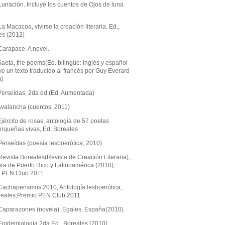
Lunación. Incluye los cuentos de Ojos de luna
a Macacoa, vivirse la creación literaria. Ed.,
es (2012)
Carapace. A novel.
aeta, the poems(Ed. bilingüe: inglés y español
ye un texto traducido al francés por Guy Everard
a)
Perseídas, 2da ed.(Ed. Aumentada)
Avalancha (cuentos, 2011)
jército de rosas, antología de 57 poetas
riqueñas vivas, Ed. Boreales
Perseídas (poesía lesboerótica, 2010)
evista Boreales(Revista de Creación Literaria),
ura de Puerto Rico y Latinoamérica (2010);
 PEN Club 2011
Cachaperismos 2010, Antología lesboerótica,
reales;Premio PEN Club 2011
Caparazones (novela), Egales, España(2010)
Epidemiología 2da Ed., Boreales (2010)