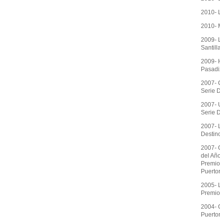
2010- 
2010- 
2009- L
Santill
2009- H
Pasadi
2007- C
Serie 
2007- U
Serie 
2007- L
Destin
2007- 
del Añ
Premio 
Puerto
2005- 
Premio
2004- O
Puerto